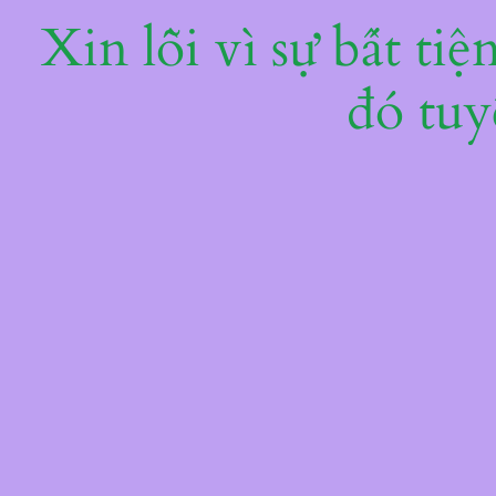
Xin lỗi vì sự bất ti
đó tuy