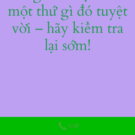
một thứ gì đó tuyệt
vời – hãy kiểm tra
lại sớm!
Call