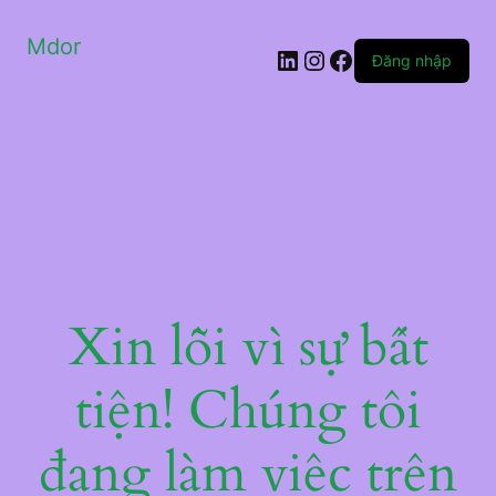
Mdor
LinkedIn
Instagram
Facebook
Đăng nhập
Xin lỗi vì sự bất
tiện! Chúng tôi
đang làm việc trên