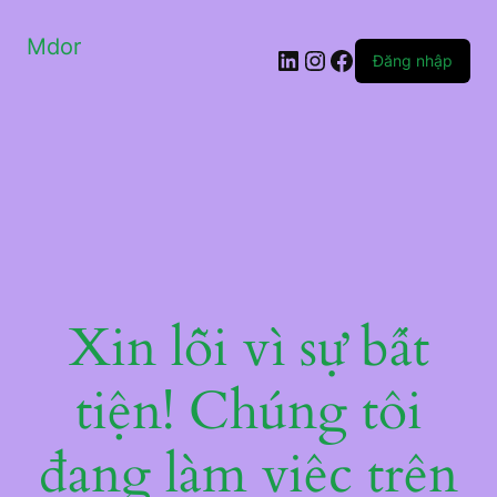
Mdor
LinkedIn
Instagram
Facebook
Đăng nhập
Xin lỗi vì sự bất
tiện! Chúng tôi
đang làm việc trên