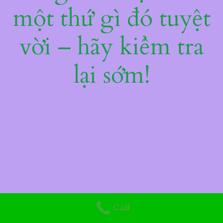
một thứ gì đó tuyệt
vời – hãy kiểm tra
lại sớm!
Call