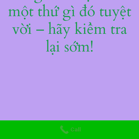
một thứ gì đó tuyệt
vời – hãy kiểm tra
lại sớm!
Call