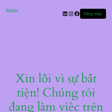
Mdor
LinkedIn
Instagram
Facebook
Đăng nhập
Xin lỗi vì sự bất
tiện! Chúng tôi
đang làm việc trên